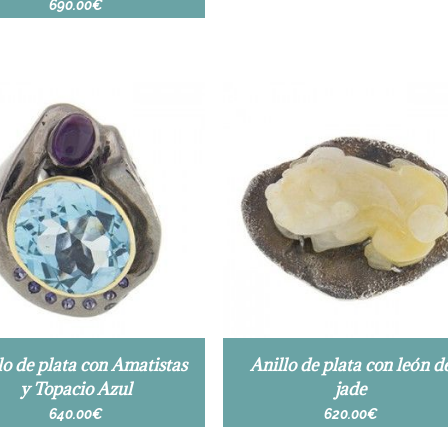
690.00
€
lo de plata con Amatistas
Anillo de plata con león d
y Topacio Azul
jade
640.00
€
620.00
€