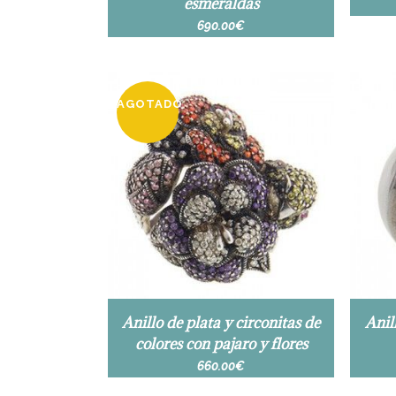
esmeraldas
690.00
€
AGOTADO
Anillo de plata y circonitas de
Anil
colores con pajaro y flores
660.00
€