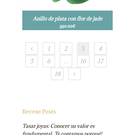
Anillo de plata con flor de jade
590.00
€
1
2
3
4
5
6
…
16
17
18
Recent Posts
Tasar joyas: Conocer su valor es
fundamental. Te contamos porqué!