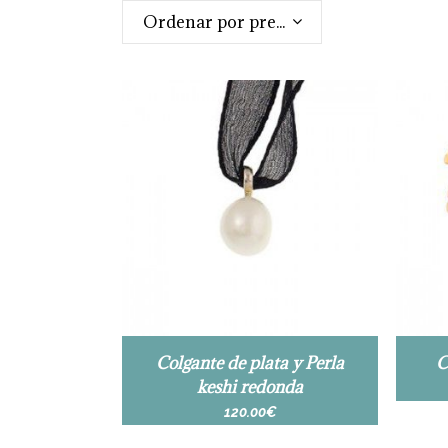
Ordenar por precio: alto a bajo
Colgante de plata y Perla
C
keshi redonda
120.00
€