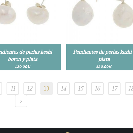
ndientes de perlas keshi
Pendientes de perlas keshi
boton y plata
plata
120.00
€
120.00
€
11
12
13
14
15
16
17
1