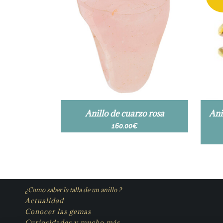
Anillo de cuarzo rosa
Ani
160.00
€
¿Como saber la talla de un anillo ?
Actualidad
Conocer las gemas
Curiosidades y mucho más