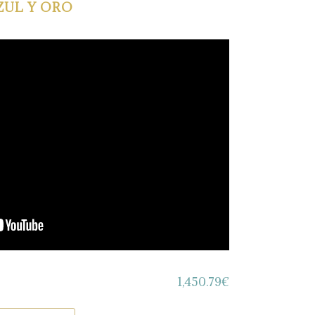
ZUL Y ORO
1,450.79
€