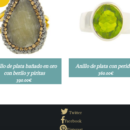
llo de plata bañado en oro
Anillo de plata con perid
con berilo y piritas
360.00
€
390.00
€
Twitter
Facebook
Pinterest