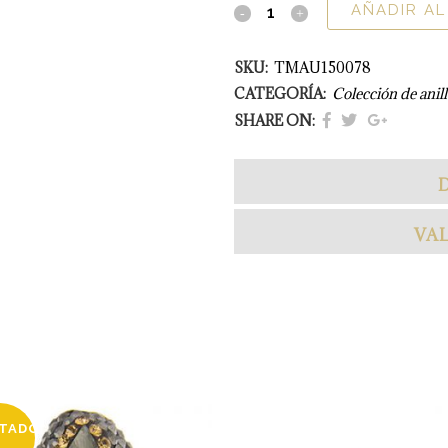
AÑADIR AL
SKU:
TMAU150078
CATEGORÍA:
Colección de anill
SHARE ON:
VAL
TADO