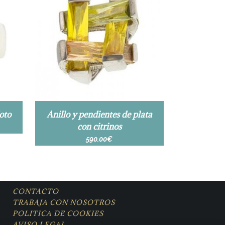
oto
Anillo y pendientes de plata
con citrinos
590.00
€
CONTACTO
TRABAJA CON NOSOTROS
POLITICA DE COOKIES
AVISO LEGAL