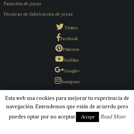
Tasación de joyas
Técnicas de fabricación de joyas
Twitter
Facebook
Pinterest
YouTube
Google+
Instagram
CONTACTO
Esta web usa cookies para mejorar tu experiencia de
navegación. Entendemos que estás de acuerdo pero
TRABAJA CON NOSOTROS
puedes optar por no aceptar.
Read More
POLITICA DE COOKIES
Accept
AVISO LEGAL