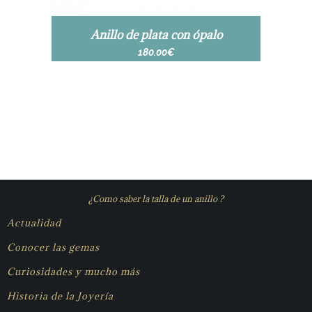
Anillo de plata con ópalo
180.00
€
¿Como saber la talla de un anillo ?
Actualidad
Conocer las gemas
Curiosidades y mucho más
Historia de la Joyería