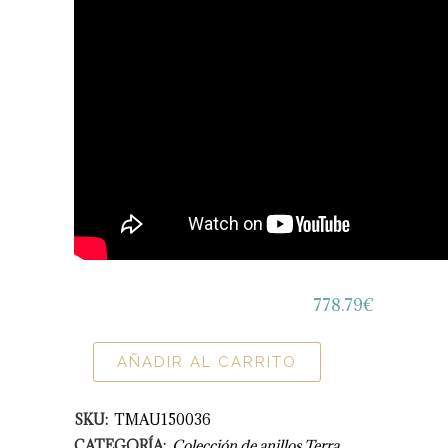
778.79
€
AÑADIR AL CARRITO
SKU:
TMAU150036
CATEGORÍA:
Colección de anillos Terra